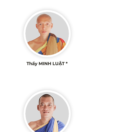
Thầy MINH LUẬT *