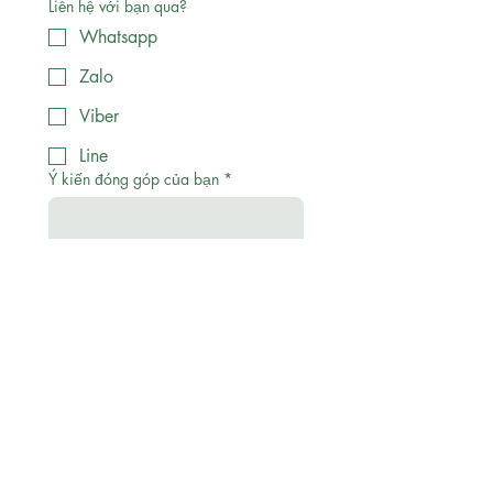
Liên hệ với bạn qua?
Whatsapp
Zalo
Viber
Line
Ý kiến đóng góp của bạn
*
File upload
Upload File
Giới tính
*
Ngày sinh
*