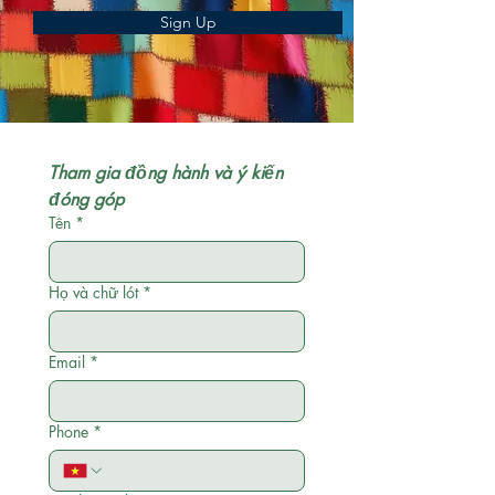
Sign Up
Tham gia đồng hành và ý kiến 
đóng góp
Tên
*
Họ và chữ lót
*
Email
*
Phone
*