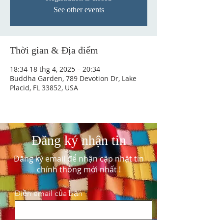
See other events
Thời gian & Địa điểm
18:34 18 thg 4, 2025 – 20:34
Buddha Garden, 789 Devotion Dr, Lake
Placid, FL 33852, USA
Đăng ký nhận tin
Đăng ký email để nhận cập nhật tin
chính thống mới nhất !
Điền email của bạn