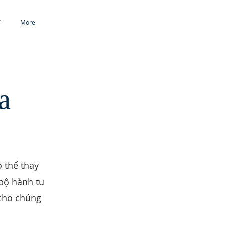
T
More
a
ó thể thay
 bộ hành tu
 cho chúng