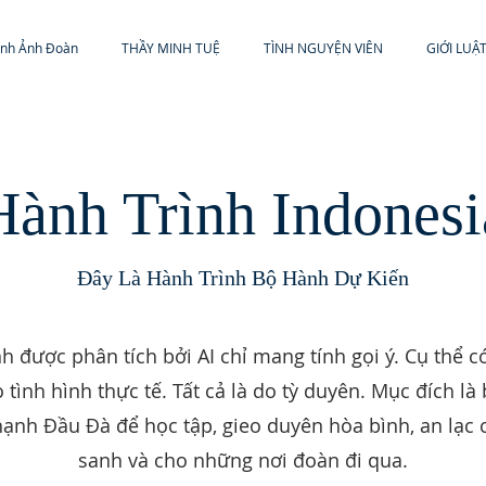
ình Ảnh Đoàn
THẦY MINH TUỆ
TÌNH NGUYỆN VIÊN
GIỚI LUẬ
Hành Trình Indonesi
Đây Là Hành Trình Bộ Hành Dự Kiến
h được phân tích bởi AI chỉ mang tính gọi ý. Cụ thể c
o tình hình thực tế. Tất cả là do tỳ duyên. Mục đích là
hạnh Đầu Đà để học tập, gieo duyên hòa bình, an lạc
sanh và cho những nơi đoàn đi qua.