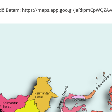
đồ Batam:
https://maps.app.goo.gl/JaRkpmCpWQZAv