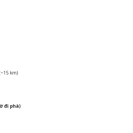
(~15 km)
ờ đi phà)