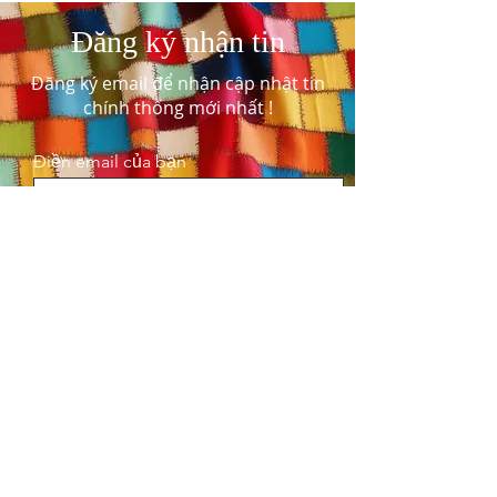
Đăng ký nhận tin
Đăng ký email để nhận cập nhật tin
chính thống mới nhất !
Điền email của bạn
Sign Up
Tham gia đồng hành và ý kiến 
đóng góp
Tên
*