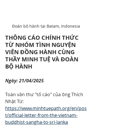
Đoàn bộ hành tại Batam, Indonesia
THÔNG CÁO CHÍNH THỨC 
TỪ NHÓM TÌNH NGUYỆN 
VIÊN ĐỒNG HÀNH CÙNG 
THẦY MINH TUỆ VÀ ĐOÀN 
BỘ HÀNH
Ngày: 21/04/2025
Toàn văn thư "tố cáo" của ông Thích 
Nhật Từ: 
https://www.minhtuepath.org/en/pos
t/official-letter-from-the-vietnam-
buddhist-sangha-to-sri-lanka