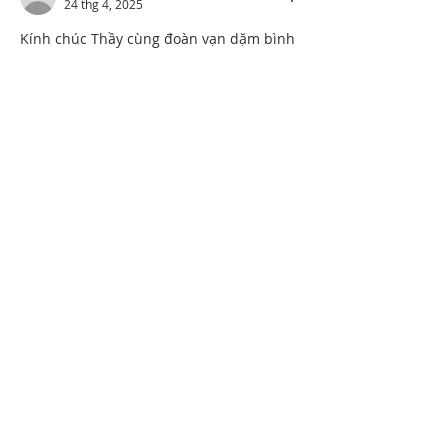
24 thg 4, 2025
Kính chúc Thầy cùng đoàn vạn dặm bình 
an! Bỏ lại sau gót chân những tỵ hiềm, 
sân hận!
Thích
Phản hồi
loankim9999
22 thg 4, 2025
Hãy đi đến bất cứ nơi đâu mà không có 
sự ngăn trở. Càng đi, càng ngộ ra biết 
bao điều sâu sắc giữa cõi Ta Bà. Hãy 
dũng cảm lên, hỡi những chàng trai tiên 
phong đang mở ra một lối đi mới — góp 
phần làm thay đổi quan niệm trong đạo 
Phật.”( Người làm mẹ ) . 
Thích
Phản hồi
Ga7751014
22 thg 4, 2025