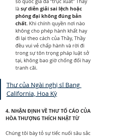
số quốc gia đã “trục xuất” Thầy 
là 
sự diễn giải sai lệch hoặc 
phóng đại không đúng bản 
chất
. Khi chính quyền nơi nào 
không cho phép hành khất hay 
đi lại theo cách của Thầy, Thầy 
đều vui vẻ chấp hành và rời đi 
trong sự tôn trọng pháp luật sở 
tại, không bao giờ chống đối hay 
tranh cãi.
Thư của Ngài nghị sĩ Bang 
California, Hoa Kỳ
4. NHẬN ĐỊNH VỀ THƯ TỐ CÁO CỦA 
HÒA THƯỢNG THÍCH NHẬT TỪ
Chúng tôi bày tỏ sự tiếc nuối sâu sắc 