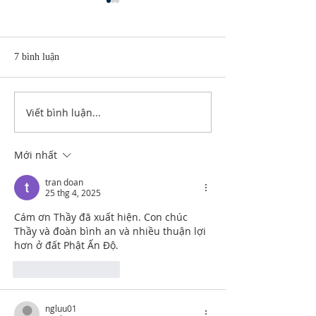
7 bình luận
Viết bình luận...
Thích Minh Tuệ: Pháp
Thư gửi các cấp c
Không Trang Sức
tại Nepal
Mới nhất
tran doan
25 thg 4, 2025
Cám ơn Thầy đã xuất hiện. Con chúc 
Thầy và đoàn bình an và nhiều thuận lợi 
hơn ở đất Phật Ấn Độ. 
Thích
Phản hồi
ngluu01