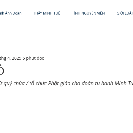
ình Ảnh Đoàn
THẦY MINH TUỆ
TÌNH NGUYỆN VIÊN
GIỚI LUẬ
thg 4, 2025
5 phút đọc
Ỏ
từ quý chùa / tổ chức Phật giáo cho đoàn tu hành Minh Tu