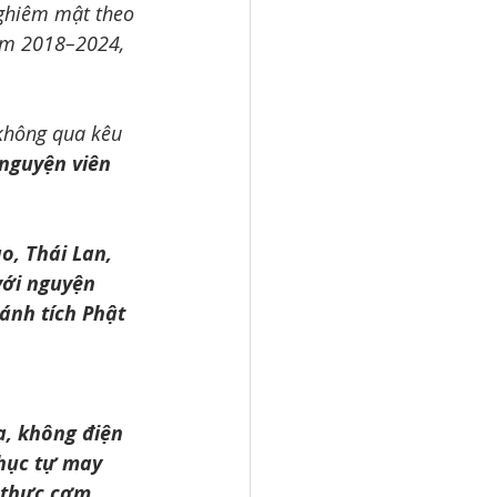
ghiêm mật theo 
ăm 2018–2024, 
không qua kêu 
 nguyện viên 
o, Thái Lan, 
với nguyện 
ánh tích Phật 
, không điện 
phục tự may 
 thực cơm 