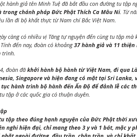
t hành giả tên Minh Tuệ đã bắt đầu con đường tu tập n
à trong chánh pháp Đức Phật Thích Ca Mâu Ni
. Từ n
ều lần đi bộ khất thực từ Nam chí Bắc Việt Nam.
ày càng có nhiều vị Tăng tự nguyện đến cùng tu tập mà 
 Tính đến nay, đoàn có khoảng 
37 hành giả và 11 thiện
 trình.
4, đoàn đã 
khởi hành bộ hành từ Việt Nam, đi qua Là
nesia, Singapore và hiện đang có mặt tại Sri Lanka, 
 tục hành trình bộ hành đến Ấn Độ để đảnh lễ các th
 tu tập ở các quốc gia có thuận duyên.
tập
tu tập theo đúng hạnh nguyện của Đức Phật thời xưa
ện nghi hiện đại, chỉ mang theo 3 y và 1 bát, mặc y 
i nhặt ngoài đường, đầu trần, chân trần, và chỉ khất