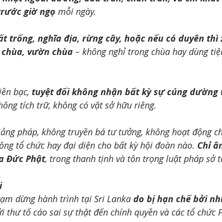
trước giờ ngọ
 mỗi ngày.
t trống, nghĩa địa, rừng cây, hoặc nếu có duyên thì 
 chùa, vườn chùa
 – không nghỉ trong chùa hay dùng tiệ
ền bạc, 
tuyệt đối không nhận bất kỳ sự cúng dường t
không tích trữ, không có vật sở hữu riêng.
ảng pháp, không truyền bá tư tưởng, không hoạt động chí
ông tổ chức hay đại diện cho bất kỳ hội đoàn nào. 
Chỉ â
ủa Đức Phật
, trong thanh tịnh và tôn trọng luật pháp sở t
i
tạm dừng hành trình tại Sri Lanka 
do bị hạn chế bởi n
 thư tố cáo sai sự thật đến chính quyền và các tổ chức P