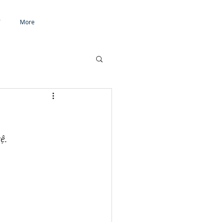
T
More
ệ.