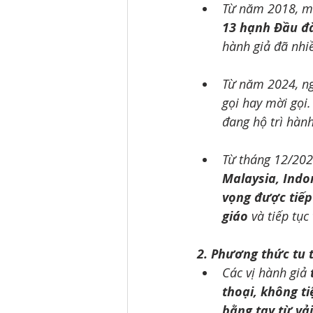
Từ năm 2018, mộ
13 hạnh Đầu đ
hành giả đã nhi
Từ năm 2024, ng
gọi hay mời gọi.
đang hộ trì hành
Từ tháng 12/202
Malaysia, Indo
vọng được tiếp
giáo 
và tiếp tục
2. Phương thức tu 
Các vị hành giả 
thoại, không ti
bằng tay từ vả