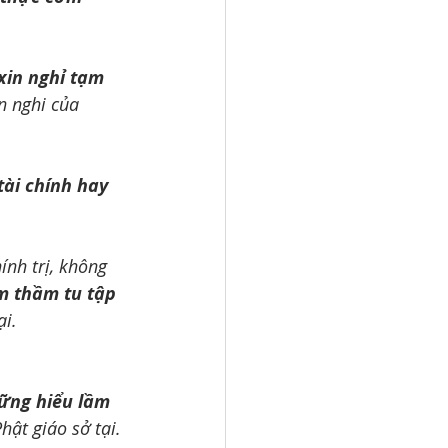
xin nghỉ tạm 
n nghi của 
ài chính hay 
nh trị, không 
m thầm tu tập 
ại.
hững hiểu lầm
hật giáo sở tại.