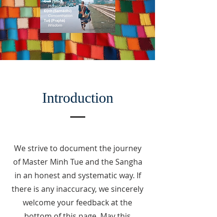
Introduction
We strive to document the journey
of Master Minh Tue and the Sangha
in an honest and systematic way. If
there is any inaccuracy, we sincerely
welcome your feedback at the
bottom of this page. May this