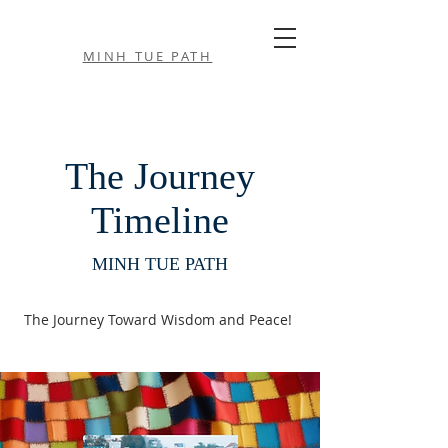
MINH TUE PATH
The Journey
Timeline
MINH TUE PATH
The Journey Toward Wisdom and Peace!