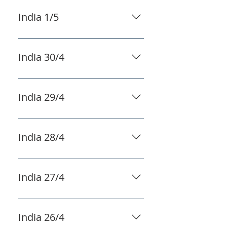
coming soon...
India 1/5
coming soon...
India 30/4
coming soon...
India 29/4
coming soon...
India 28/4
coming soon...
India 27/4
coming soon...
India 26/4