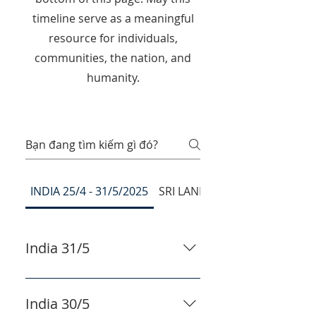
timeline serve as a meaningful
resource for individuals,
communities, the nation, and
humanity.
INDIA 25/4 - 31/5/2025
SRI LANKA 11-24/4/2025
India 31/5
coming soon...
India 30/5